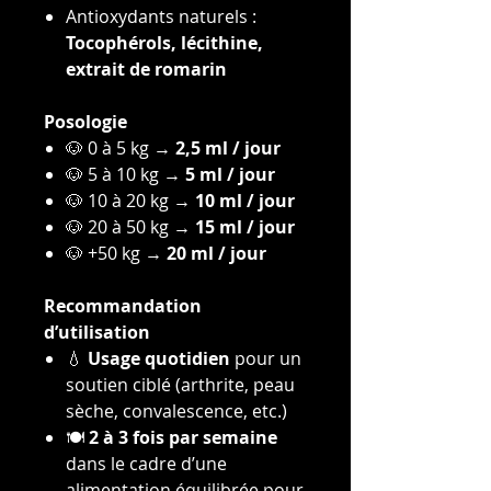
Antioxydants naturels :
Tocophérols, lécithine,
extrait de romarin
Posologie
🐶 0 à 5 kg →
2,5 ml / jour
🐶 5 à 10 kg →
5 ml / jour
🐶 10 à 20 kg →
10 ml / jour
🐶 20 à 50 kg →
15 ml / jour
🐶 +50 kg →
20 ml / jour
Recommandation
d’utilisation
💧
Usage quotidien
pour un
soutien ciblé (arthrite, peau
sèche, convalescence, etc.)
🍽️
2 à 3 fois par semaine
dans le cadre d’une
alimentation équilibrée pour