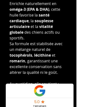
Enrichie naturellement en
oméga-3 (EPA & DHA)
, cette
huile favorise la
santé
cardiaque
, la
souplesse
articulaire
et la
vitalité
globale
des chiens actifs ou
sportifs.
Sa formule est stabilisée avec
un mélange naturel de
tocophérols
,
lécithine
et
romarin
, garantissant une
excellente conservation sans
altérer la qualité ni le goût.
Au quotidien, elle soutient :
🦴 La
mobilité articulaire
et
la
récupération
après
l’effort
❤️ Le
bon fonctionnement