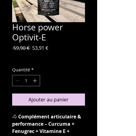
Horse power
Optivit-E
Prix
Prix
 59,90 € 
53,91 €
original
promotionnel
TVA Incluse
Quantité
*
Ajouter au panier
🐴
Complément articulaire &
performance – Curcuma +
Fenugrec + Vitamine E +