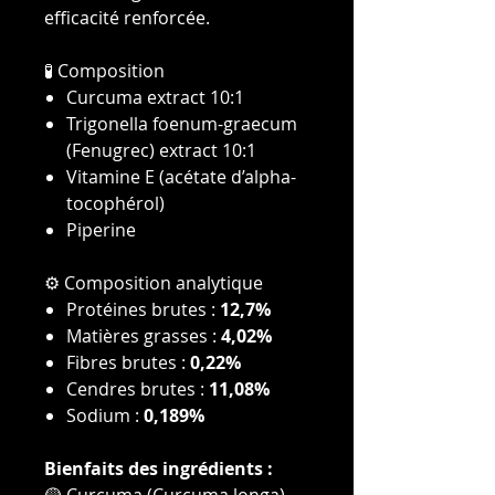
efficacité renforcée.
🧪 Composition
Curcuma extract 10:1
Trigonella foenum-graecum
(Fenugrec) extract 10:1
Vitamine E (acétate d’alpha-
tocophérol)
Piperine
⚙️ Composition analytique
Protéines brutes :
12,7%
Matières grasses :
4,02%
Fibres brutes :
0,22%
Cendres brutes :
11,08%
Sodium :
0,189%
Bienfaits des ingrédients :