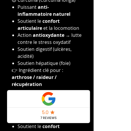
🟡 Curcuma (Curcuma longa)
Puissant
anti-
inflammatoire naturel
Soutient le
confort
articulaire
et la locomotion
Action
antioxydante
→ lutte
contre le stress oxydatif
Soutien digestif (ulcères,
acidité)
Soutien hépatique (foie)
👉 Ingrédient clé pour :
arthrose / raideur /
récupération
🌱 Fenugrec (Trigonella
foenum-graecum)
Puissant
anti-
inflammatoire naturel
Soutient le
confort