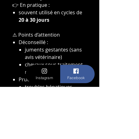
👉 En pratique :
souvent utilisé en cycles de
20 à 30 jours
⚠️ Points d’attention
Déconseillé :
juments gestantes (sans
avis vétérinaire)
chevaux sous traitement
médicamenteux
Instagram
Facebook
Prudence en cas de :
troubles hépatiques
ulcères sévères
Introduire progressivement
Toujours laisser accès à de
l’eau
👉 Le curcuma peut interagir
avec certains médicaments