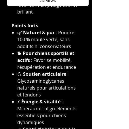
favorisant un pelage sain et
brillant
Points forts
🌿
Naturel & pur
: Poudre
100 % moule verte, sans
additifs ni conservateurs
🐕
Pour chiens sportifs et
actifs
: Favorise mobilité,
récupération et endurance
💪
Soutien articulaire
:
Glycosaminoglycanes
naturels pour articulations
et tendons
⚡
Énergie & vitalité
:
Minéraux et oligo-éléments
essentiels pour chiens
dynamiques