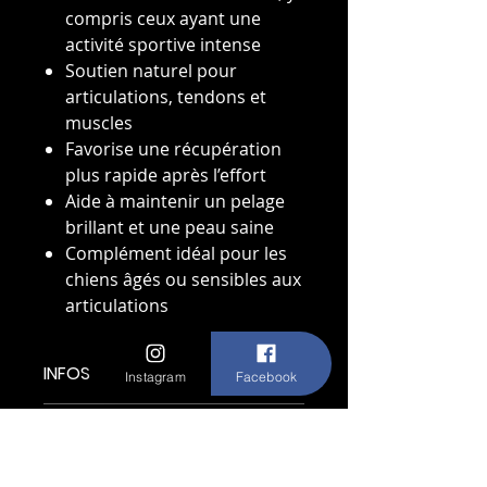
compris ceux ayant une
activité sportive intense
Soutien naturel pour
articulations, tendons et
muscles
Favorise une récupération
plus rapide après l’effort
Aide à maintenir un pelage
brillant et une peau saine
Complément idéal pour les
chiens âgés ou sensibles aux
articulations
INFOS D'ARTICLE
Instagram
Facebook
Poudre de moule verte pour chiens
POLITIQUE D'ÉCHANGE ET DE
sportifs – soutien naturel des
REMBOURSEMENT
articulations, énergie et vitalité. À
ajouter facilement à la nourriture