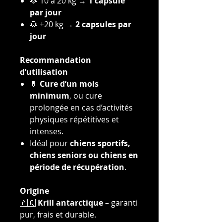
🐶 10 à 20 kg →
1 capsule
par jour
🐶 +20 kg →
2 capsules par
jour
Recommandation
d’utilisation
💊
Cure d’un mois
minimum
, ou cure
prolongée en cas d’activités
physiques répétitives et
intenses.
Idéal pour
chiens sportifs,
chiens seniors ou chiens en
période de récupération
.
Origine
🇦🇶
Krill antarctique
– garanti
pur, frais et durable.