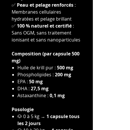
✅
Peau et pelage renforcés
:
Membranes cellulaires
hydratées et pelage brillant
✅
100 % naturel et certifié
:
Sans OGM, sans traitement
ionisant et sans nanoparticules
Composition (par capsule 500
mg)
Huile de krill pur :
500 mg
Phospholipides :
200 mg
EPA :
50 mg
DHA :
27,5 mg
Astaxanthine :
0,1 mg
Posologie
🐶 0 à 5 kg →
1 capsule tous
les 2 jours