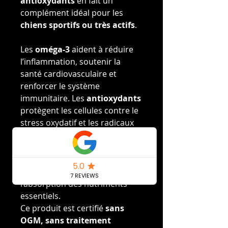
antioxydants
en fait un
complément idéal pour les
chiens sportifs ou très actifs
.
Les
oméga-3
aident à réduire
l’inflammation, soutenir la
santé cardiovasculaire et
renforcer le système
immunitaire. Les
antioxydants
protègent les cellules contre le
stress oxydatif et les radicaux
libres. Les
phospholipides
,
quant à eux, favorisent la
fonction cérébrale
, la
mémoire
et améliorent
l’absorption des nutriments
essentiels.
Ce produit est certifié
sans
OGM, sans traitement